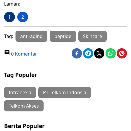
Laman:
1
2
Tag:
anti-aging
peptide
Skincare
0 Komentar
Tag Populer
Infranexia
PT Telkom Indonsia
Telkom Akses
Berita Populer