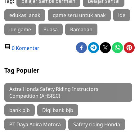
Tag:
belajar sambil bermain
Belajar santai
edukasi anak
game seru untuk anak
ide
ide game
Puasa
Ramadan
0 Komentar
Tag Populer
Astra Honda Safety Riding Instructors
Competition (AHSRIC)
bank bjb
Digi bank bjb
PT Daya Adira Motora
Safety riding Honda