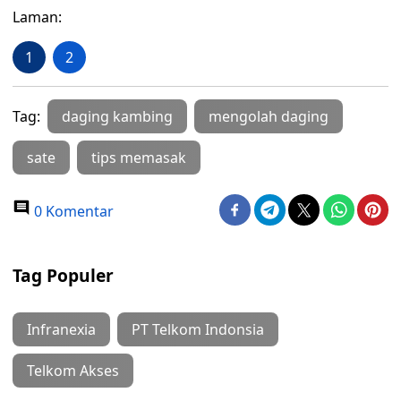
Laman:
1
2
Tag:
daging kambing
mengolah daging
sate
tips memasak
0 Komentar
Tag Populer
Infranexia
PT Telkom Indonsia
Telkom Akses