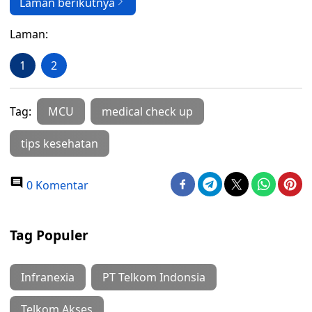
Laman berikutnya
Laman:
1
2
Tag:
MCU
medical check up
tips kesehatan
0 Komentar
Tag Populer
Infranexia
PT Telkom Indonsia
Telkom Akses