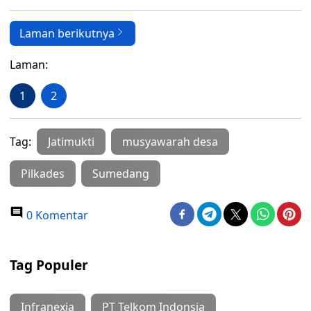
Laman berikutnya
Laman:
1
2
Tag:
Jatimukti
musyawarah desa
Pilkades
Sumedang
0 Komentar
Tag Populer
Infranexia
PT Telkom Indonsia