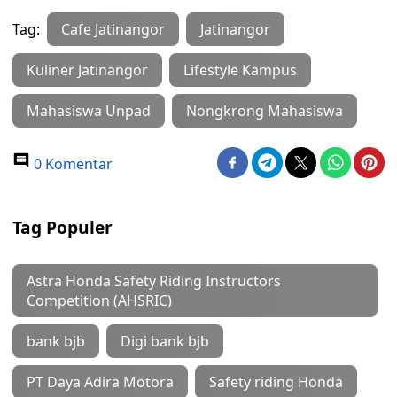
Tag:
Cafe Jatinangor
Jatinangor
Kuliner Jatinangor
Lifestyle Kampus
Mahasiswa Unpad
Nongkrong Mahasiswa
0 Komentar
Tag Populer
Astra Honda Safety Riding Instructors
Competition (AHSRIC)
bank bjb
Digi bank bjb
PT Daya Adira Motora
Safety riding Honda