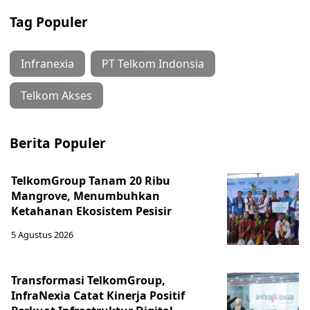
Tag Populer
Infranexia
PT Telkom Indonsia
Telkom Akses
Berita Populer
TelkomGroup Tanam 20 Ribu
Mangrove, Menumbuhkan
Ketahanan Ekosistem Pesisir
5 Agustus 2026
Transformasi TelkomGroup,
InfraNexia Catat Kinerja Positif