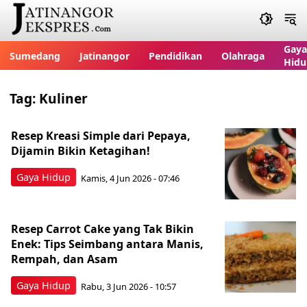
Gaya
Sumedang
Jatinangor
Pendidikan
Olahraga
Hidu
Tag:
Kuliner
Resep Kreasi Simple dari Pepaya,
Dijamin Bikin Ketagihan!
Gaya Hidup
Kamis, 4 Jun 2026 - 07:46
Resep Carrot Cake yang Tak Bikin
Enek: Tips Seimbang antara Manis,
Rempah, dan Asam
Gaya Hidup
Rabu, 3 Jun 2026 - 10:57