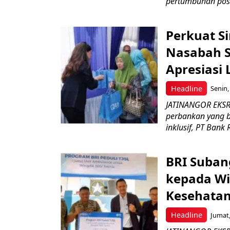
pertumbuhan posit
Perkuat S
Nasabah Se
Apresiasi
Headline
Senin,
JATINANGOR EKSR
perbankan yang b
inklusif, PT Bank 
BRI Suban
kepada Wi
Kesehatan
Headline
Jumat,