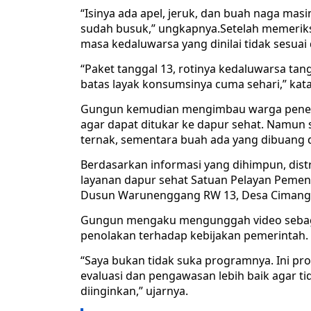
“Isinya ada apel, jeruk, dan buah naga ma
sudah busuk,” ungkapnya.Setelah memeriksa
masa kedaluwarsa yang dinilai tidak sesua
“Paket tanggal 13, rotinya kedaluwarsa tan
batas layak konsumsinya cuma sehari,” kat
Gungun kemudian mengimbau warga pener
agar dapat ditukar ke dapur sehat. Namun
ternak, sementara buah ada yang dibuang 
Berdasarkan informasi yang dihimpun, dist
layanan dapur sehat Satuan Pelayan Pemen
Dusun Warunenggang RW 13, Desa Cimang
Gungun mengaku mengunggah video sebaga
penolakan terhadap kebijakan pemerintah.
“Saya bukan tidak suka programnya. Ini pr
evaluasi dan pengawasan lebih baik agar t
diinginkan,” ujarnya.