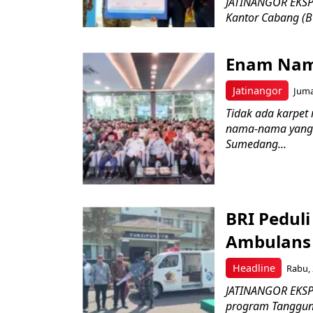
JATINANGOR EKSPR
Kantor Cabang (B
Enam Nam
Jatinangor
Juma
Tidak ada karpet 
nama-nama yang 
Sumedang...
BRI Pedul
Ambulans 
Headline
Rabu, 
JATINANGOR EKSPR
program Tanggung 