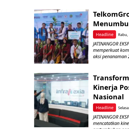
TelkomGro
Menumbuhk
Headline
Rabu, 
JATINANGOR EKSPR
memperkuat komit
aksi penanaman 2
Transform
Kinerja Po
Nasional
Headline
Selasa
JATINANGOR EKSPRE
mencatatkan kine