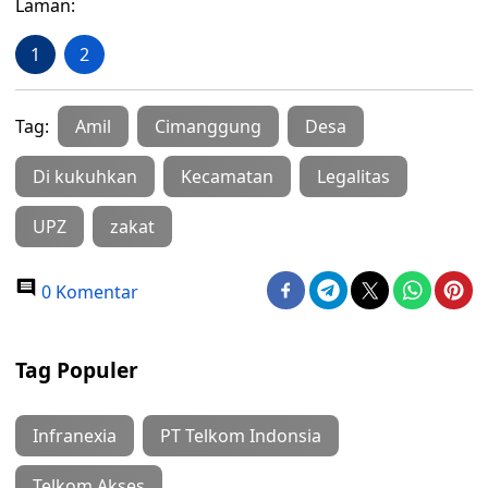
Laman:
1
2
Tag:
Amil
Cimanggung
Desa
Di kukuhkan
Kecamatan
Legalitas
UPZ
zakat
0 Komentar
Tag Populer
Infranexia
PT Telkom Indonsia
Telkom Akses