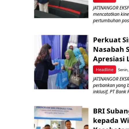
JATINANGOR EKSPRE
mencatatkan kine
pertumbuhan posit
Perkuat S
Nasabah Se
Apresiasi
Headline
Senin,
JATINANGOR EKSR
perbankan yang b
inklusif, PT Bank 
BRI Suban
kepada Wi