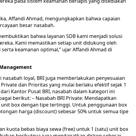
reka pada sistem keamanan berlapis yang disediakan
rika, Affandi Ahmad, mengungkapkan bahwa capaian
ercayaan besar nasabah.
 membuktikan bahwa layanan SDB kami menjadi solusi
reka. Kami memastikan setiap unit didukung oleh
serta keamanan optimal,” ujar Affandi Ahmad di
th Management
agi nasabah loyal, BRI juga memberlakukan penyesuaian
ivate dan Prioritas yang mulai berlaku efektif sejak 1
dari Kantor Pusat BRI, nasabah dalam kategori ini
agai berikut: – ​Nasabah BRI Private: Mendapatkan
a) unit box dengan tipe tertinggi. Untuk penggunaan box
tongan harga (discount) sebesar 50% untuk semua tipe
n kuota bebas biaya sewa (free) untuk 1 (satu) unit box
mbahan berikutnya juga mendapatkan diskon sebesar