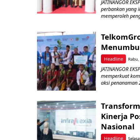
JATINANGOR EKSP
perbankan yang i
memperoleh peng
TelkomGro
Menumbuhk
Headline
Rabu, 
JATINANGOR EKSPR
memperkuat komit
aksi penanaman 2
Transform
Kinerja Po
Nasional
Headline
Selasa