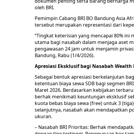
dokumen penting serta barang berharga me
oleh BRI.
​Pemimpin Cabang BRI BO Bandung Asia Af
tersebut merupakan representasi dari kep
“Tingkat keterisian yang mencapai 80% ini
utama bagi nasabah dalam menjaga aset me
pengawasan 24 jam untuk menjamin privasi 
Bandung, Rabu (1/4/2026).
​Apresiasi Eksklusif bagi Nasabah Weal
​Sebagai bentuk apresiasi berkelanjutan b
ketentuan biaya sewa SDB bagi segmen BRI Pr
Maret 2026. Berdasarkan kebijakan terbaru 
berhak menikmati keuntungan eksklusif seb
kuota bebas biaya sewa (free) untuk 3 (tig
selanjutnya, nasabah akan mendapatkan po
ukuran.
– ​Nasabah BRI Prioritas: Berhak mendapatka
dengan tipe tertinggi. Penggunaan box ta