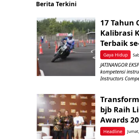
Berita Terkini
17 Tahun 
Kalibrasi 
Terbaik se
Gaya Hidup
Sab
JATINANGOR EKSP
kompetensi instru
Instructors Compet
Transform
bjb Raih 
Awards 2
Headline
Jumat,