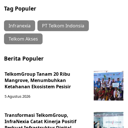
Tag Populer
Infranexia
PT Telkom Indonsia
Telkom Akses
Berita Populer
TelkomGroup Tanam 20 Ribu
Mangrove, Menumbuhkan
Ketahanan Ekosistem Pesisir
5 Agustus 2026
Transformasi TelkomGroup,
InfraNexia Catat Kinerja Positif
Perkuat Infrastruktur Digital