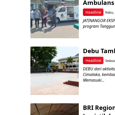
Ambulans 
Headline
Rabu, 
JATINANGOR EKSPR
program Tanggung 
Debu Tam
Headline
Selasa
DEBU dari aktivi
Cimalaka, kembal
Memasuki...
BRI Regio