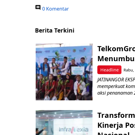
0 Komentar
Berita Terkini
TelkomGro
Menumbuhk
Headline
Rabu, 
JATINANGOR EKSPR
memperkuat komit
aksi penanaman 2
Transform
Kinerja Po
Nasional