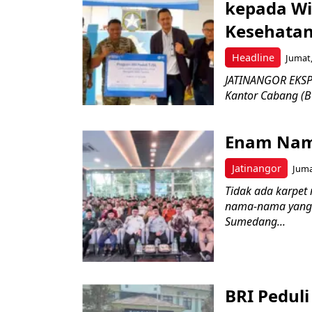
kepada Wi
Kesehatan
Headline
Jumat,
JATINANGOR EKSPR
Kantor Cabang (B
Enam Nam
Jatinangor
Juma
Tidak ada karpet 
nama-nama yang 
Sumedang...
BRI Pedul