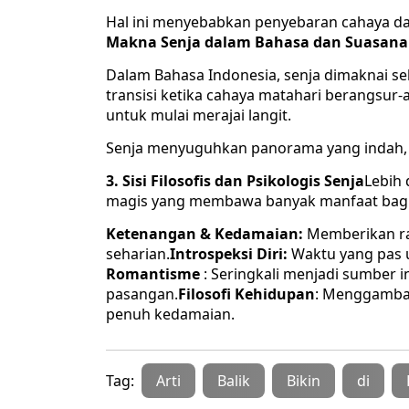
Hal ini menyebabkan penyebaran cahaya da
Makna Senja dalam Bahasa dan Suasana
Dalam Bahasa Indonesia, senja dimaknai s
transisi ketika cahaya matahari berangsu
untuk mulai merajai langit.
Senja menyuguhkan panorama yang indah, 
3. Sisi Filosofis dan Psikologis Senja
Lebih
magis yang membawa banyak manfaat bagi 
Ketenangan & Kedamaian:
Memberikan ras
seharian.
Introspeksi Diri:
Waktu yang pas 
Romantisme
: Seringkali menjadi sumber 
pasangan.
Filosofi Kehidupan
: Menggambar
penuh kedamaian.
Tag:
Arti
Balik
Bikin
di