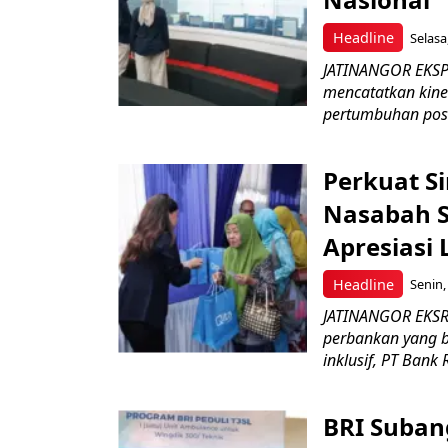
Headline
Selasa
JATINANGOR EKSPRE
mencatatkan kine
pertumbuhan posit
Perkuat S
Nasabah Se
Apresiasi
Headline
Senin,
JATINANGOR EKSR
perbankan yang b
inklusif, PT Bank 
BRI Suban