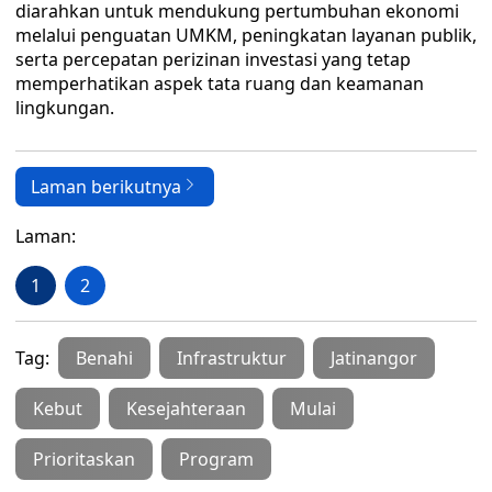
diarahkan untuk mendukung pertumbuhan ekonomi
melalui penguatan UMKM, peningkatan layanan publik,
serta percepatan perizinan investasi yang tetap
memperhatikan aspek tata ruang dan keamanan
lingkungan.
Laman berikutnya
Laman:
1
2
Tag:
Benahi
Infrastruktur
Jatinangor
Kebut
Kesejahteraan
Mulai
Prioritaskan
Program