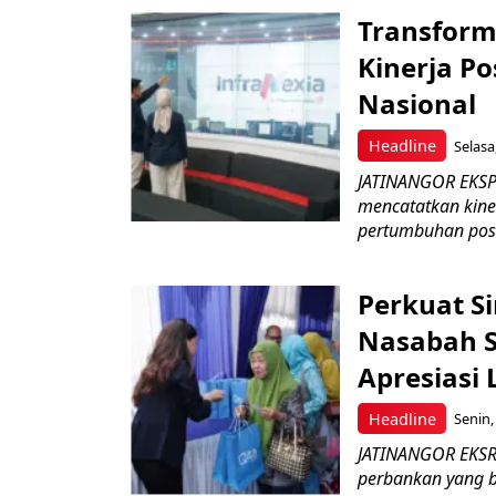
Transform
Kinerja Po
Nasional
Headline
Selasa
JATINANGOR EKSPRE
mencatatkan kine
pertumbuhan posit
Perkuat S
Nasabah Se
Apresiasi
Headline
Senin,
JATINANGOR EKSR
perbankan yang b