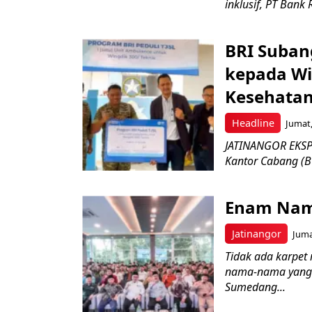
inklusif, PT Bank 
BRI Suban
kepada Wi
Kesehatan
Headline
Jumat,
JATINANGOR EKSPR
Kantor Cabang (B
Enam Nam
Jatinangor
Juma
Tidak ada karpet 
nama-nama yang 
Sumedang...