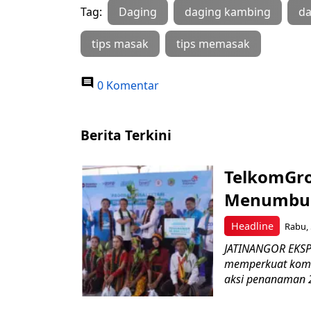
Tag:
Daging
daging kambing
da
tips masak
tips memasak
0 Komentar
Berita Terkini
TelkomGro
Menumbuhk
Headline
Rabu, 
JATINANGOR EKSPR
memperkuat komit
aksi penanaman 2