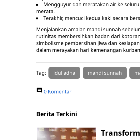
Mengguyur dan meratakan air ke seluruh tu
merata.
Terakhir, mencuci kedua kaki secara be
Menjalankan amalan mandi sunnah sebelum
rutinitas membersihkan badan dari kotoran f
simbolisme pembersihan jiwa dan kesiapan
dalam merayakan hari kemenangan kurban
Tag:
idul adha
mandi sunnah
ma
0 Komentar
Berita Terkini
Transform