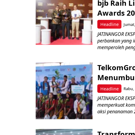
bjb Raih 
Awards 2
Headline
Jumat,
JATINANGOR EKSP
perbankan yang i
memperoleh peng
TelkomGro
Menumbuhk
Headline
Rabu, 
JATINANGOR EKSPR
memperkuat komit
aksi penanaman 2
Transform