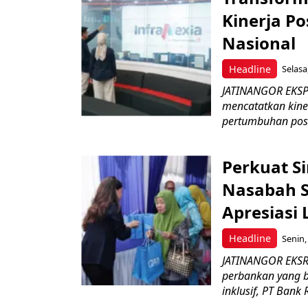
Kinerja Po
Nasional
Headline
Selasa
JATINANGOR EKSPRE
mencatatkan kine
pertumbuhan posit
Perkuat S
Nasabah Se
Apresiasi
Headline
Senin,
JATINANGOR EKSR
perbankan yang b
inklusif, PT Bank 