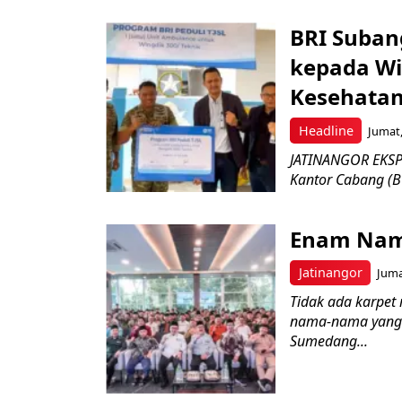
BRI Suban
kepada Wi
Kesehatan
Headline
Jumat,
JATINANGOR EKSPR
Kantor Cabang (B
Enam Nam
Jatinangor
Juma
Tidak ada karpet 
nama-nama yang 
Sumedang...