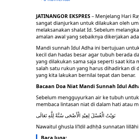
JATINANGOR EKSPRES
– Menjelang Hari Ra
sangat dianjurkan untuk dilakukan oleh u
melaksanakan shalat Id. Sebelum melangkah
amalan awal yang sebaiknya dikerjakan ada
Mandi sunnah Idul Adha ini bertujuan unt
kecil dan hadas besar agar tubuh berada da
yang dilakukan sama saja seperti saat kita
salah satu rukun yang harus dihadirkan di 
yang kita lakukan bernilai tepat dan benar.
Bacaan Doa Niat Mandi Sunnah Idul Adh
Sebelum mengguyurkan air ke tubuh untuk 
membaca lintasan niat di dalam hati atau m
نَوَيْتُ الْغُسْلَ لِعِيْدِ الْأَضْحَى سُنَّةً لِلَّهِ تَعَالَى
Nawaitul ghusla li’īdil adhḥā sunnatan lillāhi 
Baca Juga: