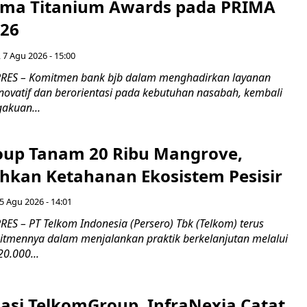
Lima Titanium Awards pada PRIMA
026
 7 Agu 2026 - 15:00
RES – Komitmen bank bjb dalam menghadirkan layanan
novatif dan berorientasi pada kebutuhan nasabah, kembali
akuan...
up Tanam 20 Ribu Mangrove,
an Ketahanan Ekosistem Pesisir
5 Agu 2026 - 14:01
ES – PT Telkom Indonesia (Persero) Tbk (Telkom) terus
mennya dalam menjalankan praktik berkelanjutan melalui
0.000...
asi TelkomGroup, InfraNexia Catat